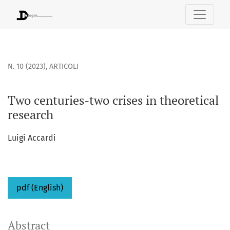
Two centuries-two crises in theoretical research
N. 10 (2023)
,
ARTICOLI
Two centuries-two crises in theoretical
research
Luigi Accardi
pdf (English)
Abstract