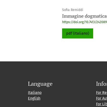
Sofia Remiddi
Immagine dogmatica 
https://doi.org/10.7413/242089
pdf (Italiano)
Language
Inf
Italiano
For R
English
For Au
For Li