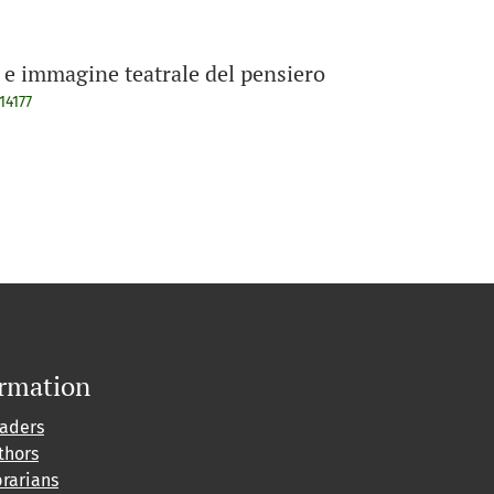
e immagine teatrale del pensiero
14177
ormation
eaders
thors
brarians