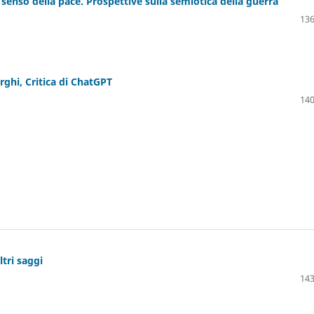
 senso della pace. Prospettive sulla semiotica della guerra
136
rghi, Critica di ChatGPT
140
ltri saggi
143