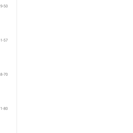
39-50
51-57
58-70
71-80