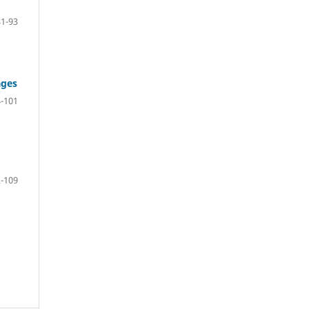
81-93
ages
-101
-109