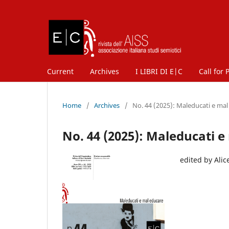
Current
Archives
I LIBRI DI E|C
Call for 
Home
/
Archives
/
No. 44 (2025): Maleducati e ma
No. 44 (2025): Maleducati 
edited by Ali