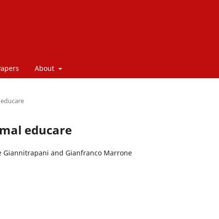
Papers
About
l educare
e mal educare
ce Giannitrapani and Gianfranco Marrone