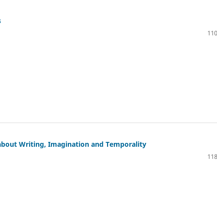
s
110
about Writing, Imagination and Temporality
118