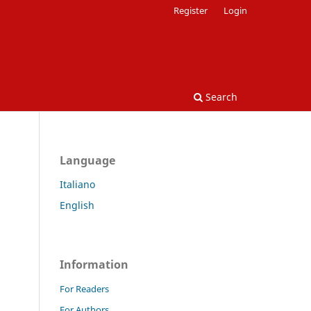
Register
Login
Search
Language
Italiano
English
Information
For Readers
For Authors