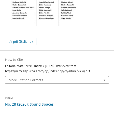
pdf (Italiano)
How to Cite
Editorial staff. (2020). Index.
E|C
, (28). Retrieved from
https://mimesisjournals.com/ojs/index.php/ec/article/view/703
More Citation Formats
Issue
No. 28 (2020): Sound Spaces