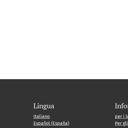
Lingua
Info
Italiano
per i l
Español (España)
Per gl