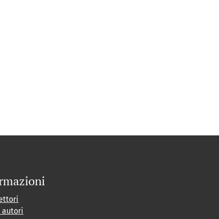
rmazioni
ettori
i autori