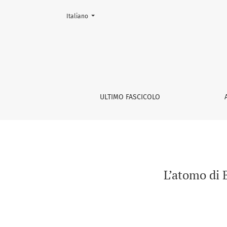
Cambia la lingua. La lingua corrente è:
Italiano
L’atomo di Bikini. &quot;Die japanischen Fis
ULTIMO FASCICOLO
L’atomo di 