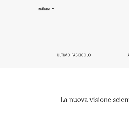
Cambia la lingua. La lingua corrente è:
Italiano
La nuova visione scientifica come destruttura
ULTIMO FASCICOLO
La nuova visione scien