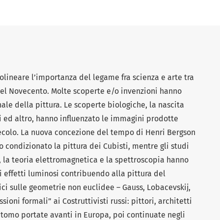
tolineare l’importanza del legame fra scienza e arte tra
o del Novecento. Molte scoperte e/o invenzioni hanno
ale della pittura. Le scoperte biologiche, la nascita
i ed altro, hanno influenzato le immagini prodotte
 secolo. La nuova concezione del tempo di Henri Bergson
 condizionato la pittura dei Cubisti, mentre gli studi
à, la teoria elettromagnetica e la spettroscopia hanno
i effetti luminosi contribuendo alla pittura del
ci sulle geometrie non euclidee – Gauss, Lobacevskij,
ioni formali” ai Costruttivisti russi: pittori, architetti
l’atomo portate avanti in Europa, poi continuate negli