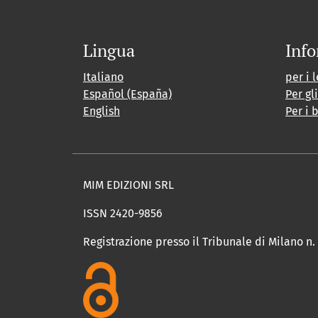
Lingua
Info
Italiano
per i l
Español (España)
Per gl
English
Per i 
MIM EDIZIONI SRL
ISSN 2420-9856
Registrazione presso il Tribunale di Milano n.