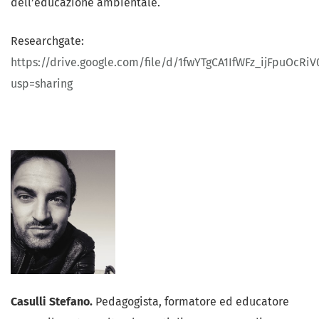
dell’educazione ambientale.
Researchgate:
https://drive.google.com/file/d/1fwYTgCA1IfWFz_ijFpuOcR
usp=sharing
Casulli Stefano.
Pedagogista, formatore ed educatore