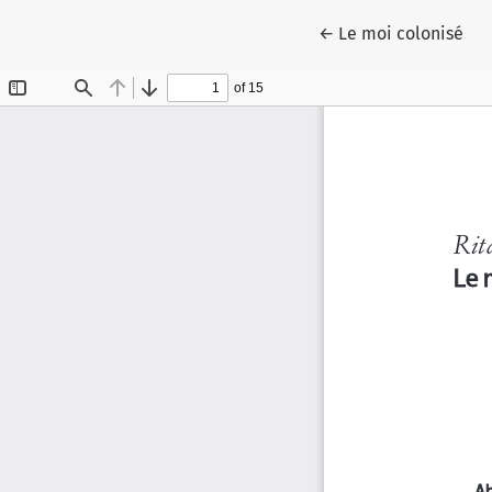
Ritorna ai dettagli 
←
Le moi colonisé