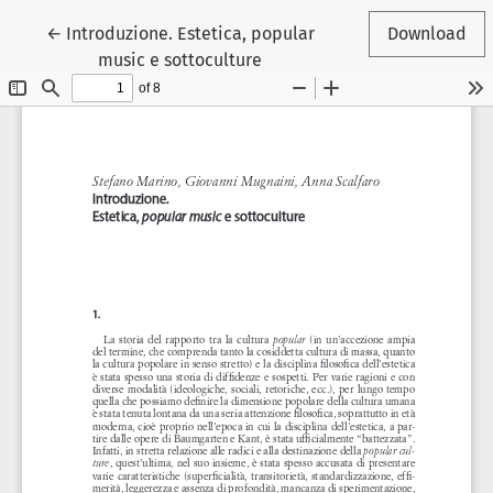
Return to Article Details
←
Introduzione. Estetica, popular
Download
music e sottoculture