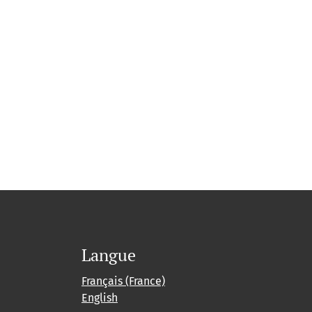
Langue
Français (France)
English