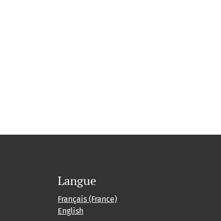
Langue
Français (France)
English