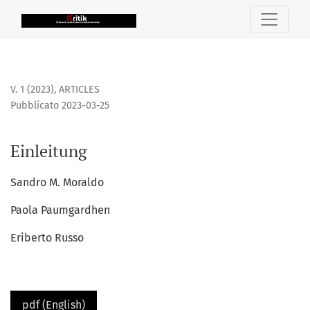
Einleitung
V. 1 (2023)
,
ARTICLES
Pubblicato 2023-03-25
Einleitung
Sandro M. Moraldo
Paola Paumgardhen
Eriberto Russo
pdf (English)