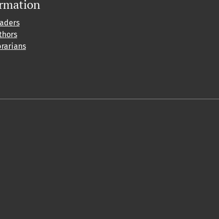
ormation
eaders
thors
brarians