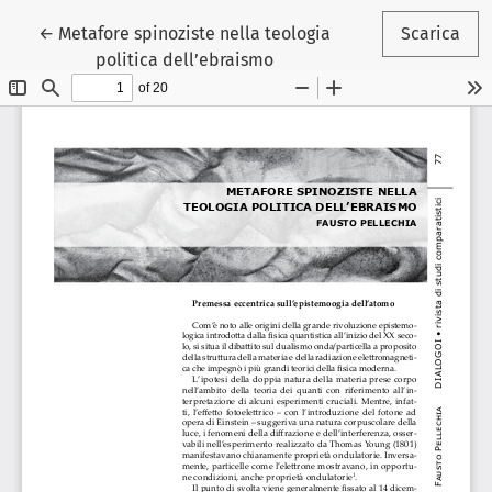
Ritorna ai dettagli dell'articolo
←
Metafore spinoziste nella teologia
Scarica
politica dell’ebraismo