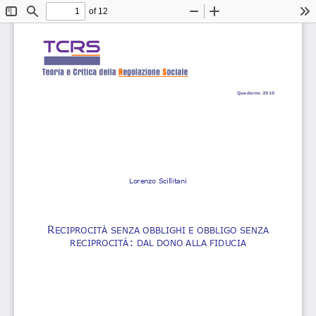
of 12
Toggle
Find
Zoom
Zoom
To
Sidebar
Out
In
Quaderno 201
0
Lorenzo Scillitani 
R
ECIPROCITÀ SENZA OBBLIGHI E OBBLIGO SENZ
A 
:
 DAL DONO ALLA FIDUC
IA
RECIPROCITÀ