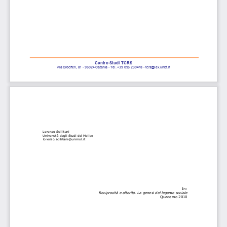
Centro Studi TCRS
Via Crociferi
, 81 - 95024 Catania - Tel. +39 095 230
478
 - tcrs@lex.unict.it 
Lorenzo Scillitani 
Università degli Studi del Molise 
   lorenzo.scillitani@unimol.it
In: 
Reciprocità e alterità. La genesi del legame sociale 
Quaderno 201
0