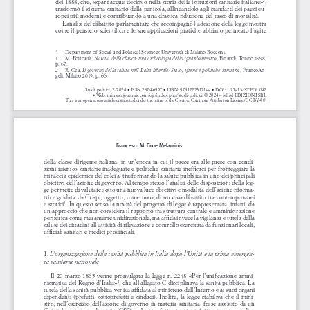
del 1888, che, «spartiacque decisivo nella storia delle istituzioni sanitarie italiane»
, 
2
trasformò il sistema sanitario della penisola, allineandolo agli standard dei paesi eu
-
ropei più moderni e contribuendo a una drastica riduzione del tasso di mortalità. 
L’analisi del dibattito parlamentare che accompagnò l’adozione della legge mostra 
come il pensiero scientifico e le sue applicazioni pratiche abbiano permeato l’agire 
*      Department
 of Social and Political Sciences Università di Milano Bocconi.
1 
M. Foucault, 
, Einaudi, Torino 1998, 
Nascita della clinica: una archeologia dello sguardo medico
p. 67.
2 
R. Cea, 
e, FrancoAn
-
Il governo della salute nell’Italia liberale: Stato, igiene e politiche sanitari
geli, Milano 2019, p. 66.
Studi politici, 2/2024 • ISSN 
2974-6957
 • ISBN: 9791222317144
• DOI: 10.7413/STPOL042
• Web: mimesisjournals.com/ojs/index.php/studi-politici © 2024 – MIM EDIZIONI SRL
This is an open access article distributed under the terms of the Creative Commons Attribution License (CC-BY-4.0)
Francesco M. Fiore Melacrinis
della  classe  dirigente  italiana,  in  un’epoca  in  cui  il  paese  era  alle  prese  con  condi
-
zioni igienico-sanitarie inadeguate e politiche sanitarie inefficaci per fronteggiare la 
minaccia epidemica del colera, trasformando la salute pubblica in uno dei principali 
obiettivi dell’azione di governo. Al tempo stesso l’analisi delle disposizioni della leg
-
ge permette di valutare sotto una nuova luce obiettivi e modalità dell’azione riforma
-
trice guidata da Crispi, oggetto, come noto, di un vivo dibattito tra contemporanei 
e storici
. In questo senso la novità del progetto di legge è rappresentata, infatti, da 
3
un approccio che non considera il rapporto tra struttura centrale e amministrazione 
periferica come meramente unidirezionale, ma affida invece la vigilanza e tutela della 
salute dei cittadini all’attività di rilevazione e controllo esercitata da funzionari locali, 
ufficiali sanitari e medici provinciali.
1.
 L’organizzazione della sanità pubblica in Italia dopo l’Unità e la prima emergen
-
za sanitaria nazionale 
Il  20  marzo  1865  venne  promulgata  la  legge  n.  2248  «Per  l’unificazione  ammi
-
nistrativa del Regno d’Italia»
, che all’allegato C disciplinava la sanità pubblica. La 
4
tutela della sanità pubblica veniva affidata al ministero dell’Interno e ai suoi organi 
dipendenti  (prefetti,  sottoprefetti  e  sindaci).  Inoltre,  la  legge  stabiliva  che  il  mini
-
stro,  nell’esercizio  dell’azione  di  governo  in  materia  sanitaria,  fosse  assistito  da  un  
Consiglio superiore di sanità (CSS), e che i prefetti e i sottoprefetti venissero coadiu
-