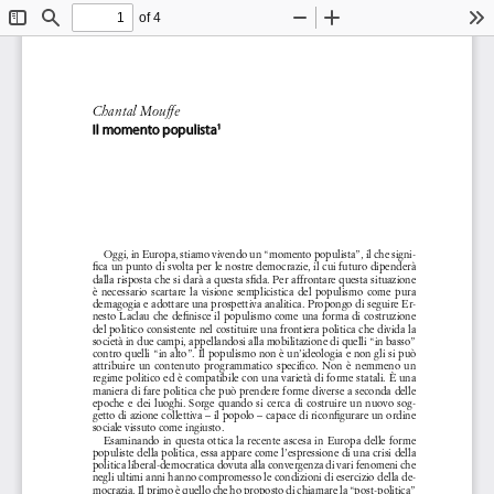
of 4
Toggle
Find
Zoom
Zoom
To
Sidebar
Out
In
Chantal Mouffe
Il momento populista
1
Oggi, in Europa, stiamo vivendo un “momento populista”, il che signi-
fica un punto di svolta per le nostre democrazie, il cui futuro dipenderà 
dalla risposta che si darà a questa sfida. Per affrontare questa situazione 
è  necessario  scartare  la  visione  semplicistica  del  populismo  come  pura  
demagogia e adottare una prospettiva analitica. Propongo di seguire Er
-
nesto Laclau che definisce il populismo come una forma di costruzione 
del politico consistente nel costituire una frontiera politica che divida la 
società in due campi, appellandosi alla mobilitazione di quelli “in basso” 
contro quelli “in alto”. Il populismo non è un’ideologia e non gli si può 
attribuire  un  contenuto  programmatico  specifico.  Non  è  nemmeno  un  
regime politico ed è compatibile con una varietà di forme statali. È una 
maniera di fare politica che può prendere forme diverse a seconda delle 
epoche  e  dei  luoghi.  Sorge  quando  si  cerca  di  costruire  un  nuovo  sog-
getto di azione collettiva – il popolo – capace di riconfigurare un ordine 
sociale vissuto come ingiusto.
Esaminando  in  questa  ottica  la  recente  ascesa  in  Europa  delle  forme  
populiste della politica, essa appare come l’espressione di una crisi della 
politica liberal-democratica dovuta alla convergenza di vari fenomeni che 
negli ultimi anni hanno compromesso le condizioni di esercizio della de-
mocrazia. Il primo è quello che ho proposto di chiamare la “post-politica” 