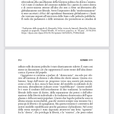
riferendomi alla cancellazione della frontiera politica fra destra e sinistra. 
Ciò è stato il risultato del consenso stabilito fra i partiti di centro-destra 
e  di  centro-sinistra  attorno  all’idea  che  non  ci  fosse  un’alternativa  alla  
globalizzazione neo-liberale. Sotto l’imperativo della “modernizzazione” 
si sono accettati i 
del capitalismo finanziario globalizzato e i limiti 
diktat 
che venivano imposti all’intervento dello Stato e alle politiche pubbliche. 
Il ruolo dei parlamenti e delle istituzioni che permettono ai cittadini di 
 Traduzione dallo spagnolo di Alessandro Volpi, rivista da Samuele Mazzolini. Edizione 
1
originale in spagnolo: Chantal Mouffe, 
, in “El país”, 10/06/2016 
El momento populista
(https://elpais.com/elpais/2016/06/06/opinion/1465228236_594864.html).
312 
SCENARI / #11
influire sulle decisioni politiche è stato drasticamente ridotto. È stato così 
messo in discussione ciò che rappresenta il cuore stesso dell’idea demo-
cratica: il potere del popolo. 
Oggigiorno si continua a parlare di “democrazia”, ma solo per rife-
rirsi all’esistenza di elezioni e alla difesa dei diritti umani. Questa evo-
luzione,  lungi  dall’essere  un  progresso  verso  una  società  più  matura,  
come a volte si dice, mina le basi stesse del modello occidentale di de-
mocrazia, abitualmente indicato come “repubblicano”. Questo model-
lo  è  stato  il  risultato  dell’articolazione  di  due  tradizioni:  la  tradizione  
liberale  dello  stato  di  diritto,  della  separazione  dei  poteri  e  dell’affer
-
mazione della libertà individuale e la tradizione democratica dell’ugua-
glianza e della sovranità popolare. Queste due logiche politiche sono in 
ultima istanza inconciliabili, giacché esisterà sempre una tensione fra i 
principi di libertà e di uguaglianza. Ma questa tensione è costitutiva del 
nostro modello repubblicano perché garantisce il pluralismo. Nel corso 
della  storia  europea  è  stata  negoziata  attraverso  una  lotta  “agonista”  
fra la “destra”, che privilegia la libertà, e la “sinistra”, che pone enfasi 