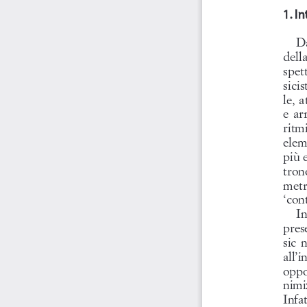
1. I
1. I
Da
della
spet
sici
le, 
e  ar
ritm
elem
più 
tron
metr
‘con
In
pres
sic  
all’
oppo
nimiz
Infat