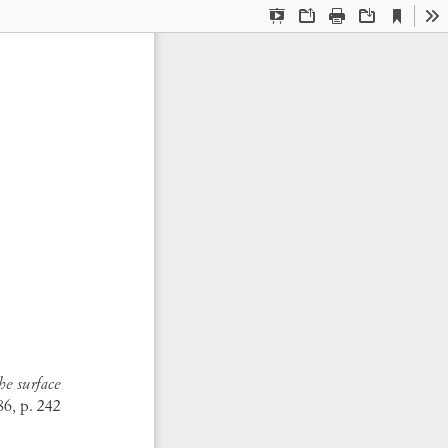
Current
Presentation
Open
Print
Download
To
View
Mode
he surface 
6, p. 242