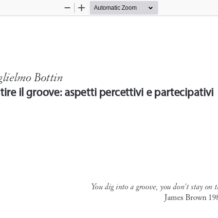
Zoom
Zoom
Out
In
lielmo Bottin
tire il groove: aspetti percettivi e partecipativi
tire il groove: aspetti percettivi e partecipativi
You dig into a groove, you don’t stay on t
James Brown 198