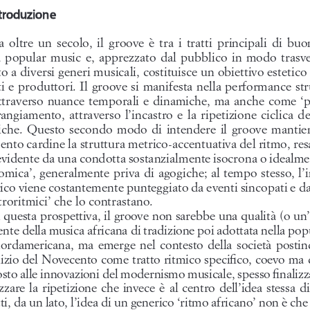
ntroduzione
ntroduzione
  oltre  un  secolo,  il  groove  è  tra  i  tratti  principali  di  buo
  popular  music  e,  apprezzato  dal  pubblico  in  modo  trasver
to a diversi generi musicali, costituisce un obiettivo estetic
sti e produttori. Il groove si manifesta nella performance s
attraverso nuance temporali e dinamiche, ma anche come ‘p
rangiamento,  attraverso  l’incastro  e  la  ripetizione  ciclica  del
iche.  Questo  secondo  modo  di  intendere  il  groove  mantie
ento cardine la struttura metrico-accentuativa del ritmo, res
evidente da una condotta sostanzialmente isocrona o idealm
omica’, generalmente priva di agogiche; al tempo stesso, l’
ico viene costantemente punteggiato da eventi sincopati e da
troritmici’ che lo contrastano. 
 questa prospettiva, il groove non sarebbe una qualità (o un’
ente della musica africana di tradizione poi adottata nella po
nordamericana,  ma  emerge  nel  contesto  della  società  postind
inizio del Novecento come tratto ritmico specifico, coevo ma d
sto alle innovazioni del modernismo musicale, spesso finalizz
zare  la  ripetizione  che  invece  è  al  centro  dell’idea  stessa  di
ti, da un lato, l’idea di un generico ‘ritmo africano’ non è che