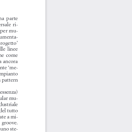
na  parte  
sale  ri
-
o per mu
-
trumenta
-
rogetto’ 
le  linee  
ne  come  
a ancora 
ente ‘me
-
impianto 
 pattern 
essenza) 
pular mu
-
ustriale  
el tutto 
ate a mi
-
  groove.  
 uno ste
-