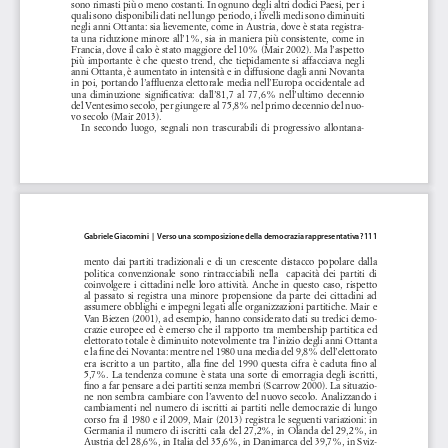
sono rimasti più o meno costanti. In ognuno degli altri dodici Paesi, per i 
quali sono disponibili dati nel lungo periodo, i livelli medi sono diminuiti 
negli anni Ottanta: sia lievemente, come in Austria, dove è stata registra-
ta una riduzione minore all’1%, sia in maniera più consistente, come in 
Francia, dove il calo è stato maggiore del 10% (Mair 2002). Ma l’aspetto 
più importante è che questo trend, che tiepidamente si affacciava negli 
anni Ottanta, è aumentato in intensità e in diffusione dagli anni Novanta 
in poi, portando l’affluenza elettorale media nell’Europa occidentale ad 
una  diminuzione  significativa:  dall’81,7  al  77,6%  nell’ultimo  decennio  
del Ventesimo secolo, per giungere al 75,8% nel primo decennio del nuo-
vo secolo (Mair 2013).
In  secondo  luogo,  segnali  non  trascurabili  di  progressivo  allontana-
Gabriele Giacomini  |  Verso una scomposizione della democrazia rappresentativa? 111
mento  dai  partiti  tradizionali  e  di  un  crescente  distacco  popolare  dalla  
politica  convenzionale  sono  rintracciabili  nella    capacità  dei  partiti  di  
coinvolgere i cittadini nelle loro attività. Anche in questo caso, rispetto 
al  passato  si  registra  una  minore  propensione  da  parte  dei  cittadini  ad  
assumere obblighi e impegni legati alle organizzazioni partitiche. Mair e 
Van Biezen (2001), ad esempio, hanno considerato dati su tredici demo-
crazie europee ed è emerso che il rapporto tra membership partitica ed 
elettorato totale è diminuito notevolmente tra l’inizio degli anni Ottanta 
e la fine dei Novanta: mentre nel 1980 una media del 9,8% dell’elettorato 
era  iscritto  a  un  partito,  alla  fine  del  1990  questa  cifra  è  caduta  fino  al  
5,7%. La tendenza comune è stata una sorte di emorragia degli iscritti, 
fino a far pensare a dei partiti senza membri (Scarrow 2000). La situazio-
ne non sembra cambiare con l’avvento del nuovo secolo. Analizzando i 
cambiamenti  nel  numero  di  iscritti  ai  partiti  nelle  democrazie  di  lungo  
corso fra il 1980 e il 2009, Mair (2013) registra le seguenti variazioni: in 
Germania il numero di iscritti cala del 27,2%, in Olanda del 29,2%, in 
Austria del 28,6%, in Italia del 35,6%, in Danimarca del 39,7%, in Sviz-