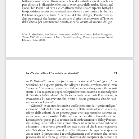
battono – contro la multinazionale – la realtà virtuale e questi giochi ca-
paci di porre in discussione lo statuto ontologico della realtà. Entrati nel 
gioco, Ted Pikul e Allegra Geller affronteranno una complessa battaglia 
in opposizione a coloro che intendono sabotare e contrastare la libertà e 
l’utilizzo dei giochi virtuali. Al termine del film, Allegra, Pikul e tutti gli 
altri  personaggi  che  hanno  partecipato  al  gioco  si  ritrovano  all’interno  
della  chiesa  per  commentare  quanto  appena  vissuto  all’interno  del  gio-
  Cfr.  R.  Marchesini,  
,  Bollati  Boringhieri,  
Post-human.  Verso  nuovi  modelli  di  esistenza
1
Torino 2002. (Si veda inoltre: S. Ricci, 
, Sovera 
David Cronenberg: Umano e post-umano
Edizione, Roma 2011).
Luca Taddio  |  eXistenZ: “terroristi e nuovi realisti”
                                                                     71
co  (“eXistenZ”),  mentre  si  preparano  a  iscriversi  al  “vero”  gioco,  “tra-
ScendenZ”; è a questo punto che Allegra e Pikul si rivelano essere i veri 
“terroristi” determinati a uccidere l’ideatore del videogioco e il suo assi-
stente. I due ragazzi impugnano le pistole e cominciano a sparare al grido 
di “morte a traScendenZ”. Nella scena finale, compiuta l’esecuzione, si 
avvicinano all’ultima vittima che, prima di essere giustiziata, chiede: “Sia-
mo ancora nel gioco?”.
“eXistenZ” è un mondo simile a quello prodotto dal “genio maligno” 
ideato nel 1641 da Cartesio, un mondo perfettamente identico al nostro, 
effetto della volontà di un potente genio che, ingannandoci sistematica-
mente, non rende possibile l’affermazione della realtà del mondo esterno. 
L’esempio fu ripreso più di recente dal filosofo americano Hilary Putnam, 
che immagina la realtà come il prodotto di un cervello isolato dal corpo 
e immerso in una vasca piena di sostanze nutrienti che lo mantengono in 
vita. Tali stimoli forniscono al cervello l’illusione che ogni sua esperien-
za sia reale. Il programma è tecnologicamente così avanzato che, se una 
persona alza una mano, gli impulsi trasmessi dal computer gli daranno la 