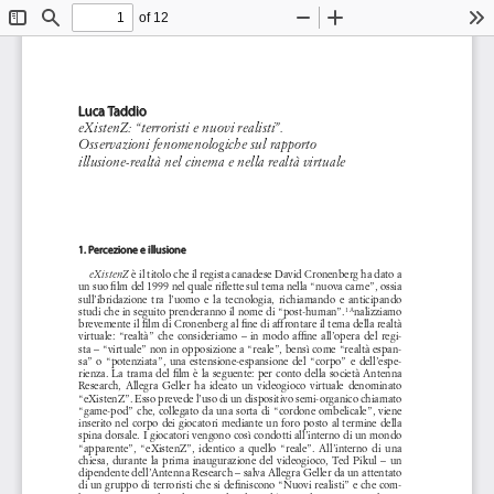
of 12
Toggle
Find
Zoom
Zoom
To
Sidebar
Out
In
Luca Taddio
eXistenZ: “terroristi e nuovi realisti”. 
Osservazioni fenomenologiche sul rapporto 
illusione-realtà nel cinema e nella realtà virtuale 
1. Percezione e illusione 
 è il titolo che il regista canadese David Cronenberg ha dato a 
eXistenZ
un suo film del 1999 nel quale riflette sul tema nella “nuova carne”, ossia 
sull’ibridazione  tra  l’uomo  e  la  tecnologia,  richiamando  e  anticipando  
studi che in seguito prenderanno il nome di “post-human”.
nalizziamo 
1 A
brevemente il film di Cronenberg al fine di affrontare il tema della realtà 
virtuale:  “realtà”  che  consideriamo  –  in  modo  affine  all’opera  del  regi-
sta – “virtuale” non in opposizione a “reale”, bensì come “realtà espan-
sa”  o  “potenziata”,  una  estensione-espansione  del  “corpo”  e  dell’espe-
rienza. La trama del film è la seguente: per conto della società Antenna 
Research,  Allegra  Geller  ha  ideato  un  videogioco  virtuale  denominato  
“eXistenZ”. Esso prevede l’uso di un dispositivo semi-organico chiamato 
“game-pod” che, collegato da una sorta di “cordone ombelicale”, viene 
inserito nel corpo dei giocatori mediante un foro posto al termine della 
spina dorsale. I giocatori vengono così condotti all’interno di un mondo 
“apparente”,  “eXistenZ”,  identico  a  quello  “reale”.  All’interno  di  una  
chiesa,  durante  la  prima  inaugurazione  del  videogioco,  Ted  Pikul  –  un  
dipendente dell’Antenna Research – salva Allegra Geller da un attentato 
di un gruppo di terroristi che si definiscono “Nuovi realisti” e che com-