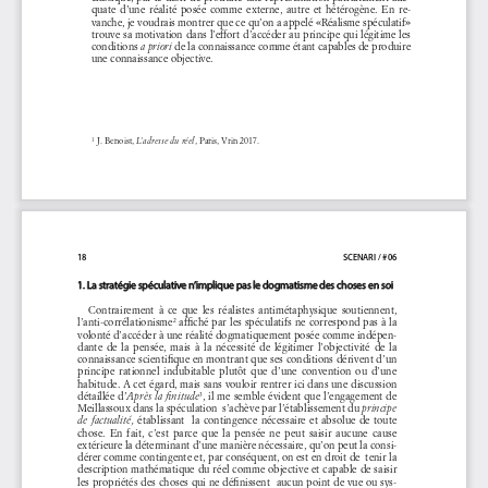
quate  d’une  réalité  posée  comme  externe,  autre  et  hétérogène.  En  re-
vanche, je voudrais montrer que ce qu’on a appelé «Réalisme spéculatif» 
trouve sa motivation dans l’effort d’accéder au principe qui légitime les 
conditions 
 de la connaissance comme étant capables de produire 
a priori
une connaissance objective.  
 J. Benoist, 
, Paris, Vrin 2017.
L’adresse du réel
1 
18 
SCENARI / #06
1. La stratégie spéculative n’implique pas le dogmatisme des choses en soi
Contrairement  à  ce  que  les  réalistes  antimétaphysique  soutiennent,  
l’anti-corrélationisme
 affiché par les spéculatifs ne correspond pas à la 
2
volonté d’accéder à une réalité dogmatiquement posée comme indépen-
dante  de  la  pensée,  mais  à  la  nécessité  de  légitimer  l’objectivité  de  la  
connaissance scientifique en montrant que ses conditions dérivent d’un 
principe  rationnel  indubitable  plutôt  que  d’une  convention  ou  d’une  
habitude. A cet égard, mais sans vouloir rentrer ici dans une discussion 
détaillée d’
, il me semble évident que l’engagement de 
Après la finitude
3
Meillassoux dans la spéculation  s’achève par l’établissement du 
principe 
  établissant    la  contingence  nécessaire  et  absolue  de  toute  
de  factualité,
chose.  En  fait,  c’est  parce  que  la  pensée  ne  peut  saisir  aucune  cause  
extérieure la déterminant d’une manière nécessaire, qu’on peut la consi-
dérer comme contingente et, par conséquent, on est en droit de  tenir la 
description mathématique du réel comme objective et capable de saisir 
les propriétés des choses qui ne définissent  aucun point de vue ou sys-