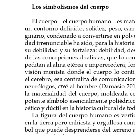
Los simbolismos del cuerpo
El cuerpo – el cuerpo humano – es mat
un  contorno  definido,  solidez,  peso,  carne
ginario, condenado a convertirse en polvo
dad irrenunciable ha sido, para la histori
su debilidad y su fortaleza: debilidad, de
de las concepciones dualistas, que lo co
peditan al alma etérea e imperecedera; fo
visión  monista  donde  el  cuerpo  lo  conti
el cerebro, esa centralita de comunicacio
creó
neurólogos, 
 al hombre (Damasio 2010
la  materialidad  del  cuerpo,  moldeada  com
potente símbolo esencialmente poliédrico
cético y dúctil en la historia cultural de to
La  figura  del  cuerpo  humano  es  verti
en la tierra pero enhiesta y orgullosa com
bol que puede desprenderse del terreno a