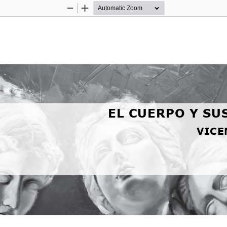
Zoom
Zoom
Out
In
EL CUERPO Y SU
VICE