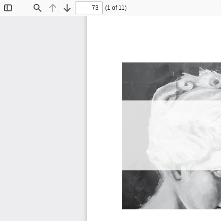
(1 of 11)
Toggle
Find
Previous
Next
Sidebar