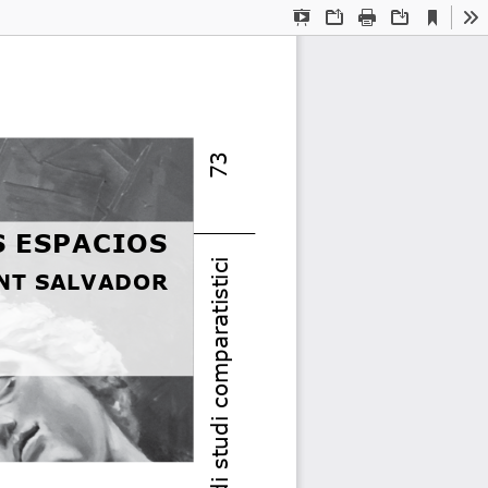
Current
Presentation
Open
Print
Download
To
View
Mode
73
S ESPACIOS
DIALOGOI • rivista di studi comparatistici
NT SALVADOR