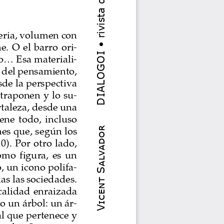
eria, volumen con 
.  O  el  barro  ori-
... Esa materiali-
a del pensamiento, 
sde la perspectiva 
ntraponen y lo su-
rtaleza, desde una 
ene  todo,  incluso  
Vicent Salvador
nes que, según los 
). Por otro lado, 
o  figura,  es  un  
, un icono polifa-
das las sociedades. 
calidad  enraizada  
o un árbol: un ár-
l que pertenece y 