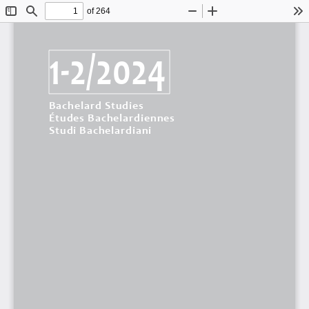
of 264
Toggle
Find
Zoom
Zoom
To
Sidebar
Out
In
1-2/2024
Bachelard Studies
Études Bachelardiennes
Studi Bachelardiani