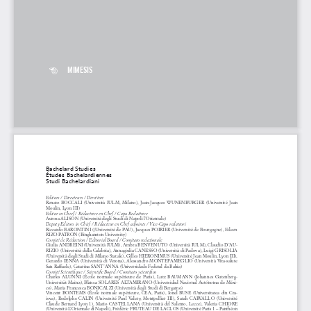
MIMESIS
Bachelard Studies
Études Bachelardiennes
Studi Bachelardiani
Editors / Directeurs / Direttori
Renato
  BOCCALI  (Università  IULM,  Milano),  
Jean-Jacques
  WUNENBURGER  (Université  Jean  
Moulin, Lyon III) 
 / 
 / 
Editor
 in Chief
Rédactrice en Chef
Capo Redattrice
Aurosa
 ALISON (Università degli Studi di Napoli l’Orientale) 
Deputy
 Editors in Chief / Rédacteur en Chef adjoints
 / Vice-Capo redattori 
Riccardo
 BARONTINI ((Université de PAU), 
Jacques
 POIRIER (Université de Bourgogne), 
Eileen
RIZO PATRON (Binghamton University) 
Comité
 de Rédaction
 / Editorial Board / Comitato redazionale 
Giulia
 ANDREINI (Università IULM), 
Ambra
 BENVENUTO (Università IULM), 
Claudio
 D’AU
-
RIZIO (Università della Calabria), 
Annagiulia
 CANESSO (Università di Padova), 
Luigi
 GRISOLIA 
(Università degli Studi di Milano Statale), 
Gilles
 HIERONIMUS (Université Jean Moulin, Lyon III), 
Gerardo
 IENNA (Università di Verona), 
Alessandro
 MONTEFAMEGLIO (Università Vita-salute 
San Raffaele), 
Catarina
 SANT’ANNA (Universidade Federal da Bahia) 
Comité
 Scientifique
 / Scientific Board / Comitato scientifico 
Charles
  ALUNNI  (École  normale  supérieure  de  Paris),  
Lutz
  BAUMANN  (Johannes  Gutenberg-
Universität Mainz), 
Blanca
 SOLARES ALTAMIRANO (Universidad Nacional Autónoma de Méxi
-
co), 
Maria
 Francesca BONICALZI (Università degli Studi di Bergamo) 
Vincent
  BONTEMS  (École  normale  supérieure,  CEA,  Paris),  
Ionel
  BUSE  (Universitatea  din  Cra
-
iova), 
Rodolphe
  CALIN  (Université  Paul  Valery,  Montpellier  III),  
Sarah
  CARVALLO  (Université  
Claude Bernard Lyon 1), 
Mario
 CASTELLANA (Università del Salento, Lecce), 
Valeria
 CHIORE 
(Università L’Orientale di Napoli), 
Frédéric
 FRUTEAU DE LACLOS (Université Paris 1 – Panthéon 