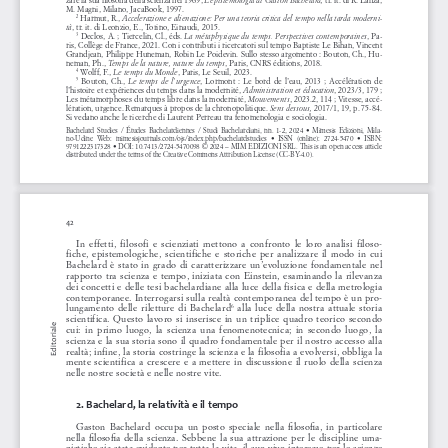
M. Magni, Milano, JacaBook, 1997. 
 Harmut, R., 
Accelerazione e alienazione: Per una teoria critica del tempo nella tarda moderni
-
2
, tr. it. di Leonzio, E., Torino, Einaudi, 2015. 
tà
Declos, A. ; Tiercelin, Cl., éds. 
, Pa
-
La métaphysique du temps. Perspectives contemporaines
3
ris, Collège de France, 2021. 
Con i contributi i ricercatori sul tempo Baptiste Le Bihan, Vincent 
Grandjean, Philippe Huneman, Robin Le Poidevin. 
Sullo stesso argomento : Bouton, Ch., Hu
-
neman, Ph., 
, Paris, CNRS éditions, 2018. 
Temps de la nature, nature du temps
Wolff, F., 
, Paris, Le Seuil, 2023.
Le temps du Monde
4
Bouton,  Ch.,  
,  Lormont  :  Le  bord  de  l’eau,  2013  ;  Accélération  de  
Le  temps  de  l’urgence
5
l’histoire et expériences du temps dans la modernité, 
, 2023/3, 179 ; 
Administration et éducation
Les métamorphoses du temps libre dans la modernité, 
, 2023.2, 114 ; Vitesse, accé
-
Mouvements
lération, urgence. Remarques à propos de la chronopolitique. 
2017/1, 19, p. 75-84. 
Sens dessous, 
Si vedano anche le ricerche di Laurent Perreau tra fenomenologia e sociologia. 
Bachelard  Studies  /  Études  Bachelardiennes  /  Studi  Bachelardiani,  nn.  1-2,  2024  •  Mimesis  Edizioni,  Mila
-
no-Udine  Web:  mimesisjournals.com/ojs/index.php/bachelardstudies  •  ISSN  (online):  2724-5470  •  ISBN:  
9791222317328 • DOI: 10.7413/2724-5470098 © 2024 – MIM EDIZIONI SRL. This is an open access article 
distributed under the terms of the Creative Commons Attribution License (CC-BY-4.0). 
42
In  effetti,  filosofi  e  scienziati  mettono  a  confronto  le  loro  analisi  filoso
-
fiche,  epistemologiche,  scientifiche  e  storiche  per  analizzare  il  modo  in  cui  
Bachelard  è  stato  in  grado  di  caratterizzare  un’evoluzione  fondamentale  nel  
rapporto tra scienza e tempo, iniziata con Einstein, esaminando la rilevanza 
dei concetti e delle tesi bachelardiane alla luce della fisica e della metrologia 
contemporanee. Interrogarsi sulla realtà contemporanea del tempo è un pro
-
lungamento  delle  riletture  di  Bachelard
  alla  luce  della  nostra  attuale  storia  
6
scientifica.  Questo  lavoro  si  inserisce  in  un  triplice  quadro  teorico  secondo  
Editoriale
cui:  in  primo  luogo,  la  scienza  una  fenomenotecnica;  in  secondo  luogo,  la  
scienza e la sua storia sono il quadro fondamentale per il nostro accesso alla 
realtà; infine, la storia costringe la scienza e la filosofia a evolversi, obbliga la 
mente  scientifica  a  crescere  e  a  mettere  in  discussione  il  ruolo  della  scienza  
nelle nostre società e nelle nostre vite. 
2. Bachelard, la relatività e il tempo
Gaston  Bachelard  occupa  un  posto  speciale  nella  filosofia,  in  particolare  
nella  filosofia  della  scienza.  Sebbene  la  sua  attrazione  per  le  discipline  uma
-
nistiche sia stata evidente per tutta la vita, il suo vivo interesse per le scienze 