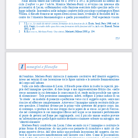
Nelle  lezioni  tenute  alla  Sorbona  tra  il  1949  e  il  1952,  in  particolare  all’interno  del  
ciclo
  L’enfant  vu  par  l’adulte
,  Maurice  Merleau-Ponty  si  avvicina  con  interesse  alla  
psicoanalisi di Lacan, soffermandosi sulla funzione esercitata dallo specchio nello svi
-
luppo infantile. Inserendosi nelle indagini condotte dallo psicologo e pedagogista Henri 
Wallon, il filosofo francese ne supera altresì alcuni limiti, rivelando la fecondità dell’in
-
contro tra l’itinerario fenomenologico e quello psicoanalitico
. Nell’esperienza vissuta 
2
1 
J. l
, 
Lo stade du miroir comme formateur de la fonction du Je, 
Écrits
, 
Seuil, Paris 1966; trad. it. 
acan
di G. Contri, 
Lo stadio dello specchio come formatore delle funzioni dell’io
, in 
Scritti
, Einaudi, Torino 
2002, p. 89.
2 
r. k
, 
Merleau-Ponty. Una sintesi
, Marinotti, Milano 2008, p. 104.
ircHMayr
223
I
mmagini e filosofia
dal bambino, Merleau-Ponty rintraccia il momento costitutivo dell’identità soggettiva, 
inteso nei termini di una lacerazione tra la figura unitaria e la naturale frammentazione 
del corpo nell’infante.  
Sulla scia della riflessione di Lacan, il filosofo pone allora in risalto la capacità, pro
-
pria dell’immagine speculare, di dare luogo a una rappresentazione fittizia che, «nello 
stesso momento in cui determina la conoscenza di sé, rende anche possibile una specie 
di  alienazione»
. Tale proiezione immaginaria, infatti, raffigura il primo indizio di un 
3
‘Io ideale’, un modello di pienezza e perfezione verso cui il soggetto aspira, senza mai 
riuscire ad afferrare completamente. Attraverso l’immagine unitaria restituita dalla pa
-
rete speculare, il bambino diviene per la prima volta spettatore del proprio corpo, ma, 
al contempo, si produce in lui uno strappo che lo separa da se stesso. Al pari di Narciso, 
che nel contemplare la sua immagine riflessa nell’acqua se ne innamora perdutamente 
al punto da gettarsi nel fiume per raggiungerla, così il piccolo umano sembra provare 
un’infatuazione per quella figura unitaria destinata a rimanere soltanto un miraggio, una 
‘identità alienante’.
Merleau-Ponty condivide con Lacan l’idea secondo cui è l’immagine a costituire la 
prima forma di alienazione: da una parte essa permette di ricondurre a unità ciò che 
prima appariva diviso, dall’altra indica una profonda lacerazione del soggetto, che tro
-
verà le sue successive manifestazioni nell’incontro con l’altro. Come lo psicoanalista, 
anche il filosofo intravede un legame tra l’idealizzazione narcisistica e l’aggressività
: 
4