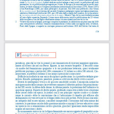
cinale 
La Voz de la Caridad
, il primo dedicato esclusivamente a temi sociali, in particolare agli studi 
penitenziari, la cui pubblicazione proseguirà per 14 anni. In Europa si fa conoscere per le sue tesi uma
-
nitarie, inviando relazioni ai Congressi penitenziari internazionali di Stoccolma (1878), Roma (1885) 
e San Pietroburgo (1890), pur senza parteciparvi di persona. Nel 1880 sono pubblicati i due volumi 
di 
La cuestión social.
 In occasione del secondo Congresso pedagogico ispano-portoghese-americano, 
celebrato a Madrid nell’ottobre del 1892, per i 400 anni della scoperta dell’America, invia due relazio
-
ni: 
La instrucción del obrero 
e 
La educación de la mujer
. Muore a Vigo, dove si era trasferita assieme 
all’unico figlio superstite, Fernando. L’anno stesso della morte, inizia la pubblicazione dei 23 volumi 
delle sue opere a cura del figlio e finalmente ottiene i riconoscimenti non ricevuti in vita. 
2    Va detto che anche in Spagna, purtroppo complice la pandemia, le celebrazioni nei primi mesi del 2020 
sono state piuttosto sottotono, tranne le commemorazioni svoltesi nella sua regione natia, la Galizia. 
Fuori della Spagna, si segnala un convegno promosso nell’autunno 2020 dall’Istituto Cervantes di 
179
V
entaglio delle donne
paradosso, giacché in vita la Arenal si era rammaricata di ricevere maggiore apprezza
-
mento all’estero che nel suo Paese. Eppure, in una recente biografia
, è descritta come 
3
«la madre del femminismo spagnolo» e la sua produzione letteraria, quasi totalmente 
pubblicata postuma a partire dal 1894, ammonta a 23 volumi e a oltre 500 articoli. Cio
-
nonostante, al pubblico italiano il suo nome è pressoché sconosciuto
.
4
Difficile incasellarla in una unica disciplina o professione: la si potrebbe definire gior
-
nalista, filosofa, pedagogista, penalista, poetessa, attivista dei diritti civili e sociali
. 
5
Dotata di intelligenza vivace e di spiccata sensibilità sociale, Concepción Arenal ha 
anticipato molte delle istanze che avrebbero animato il dibattito politico dei primi decen
-
ni del XX secolo: la difesa della donna, la riforma penale, la protezione dell’infanzia e la 
questione operaia. Esperta di diritto penale, profonda conoscitrice della triste situazione 
delle carceri della sua epoca, la Arenal con il suo principio «aprite scuole e si chiude
-
ranno le carceri» ebbe la convinzione che è l’educazione il rimedio più efficace alla 
delinquenza e la vera leva per lo sviluppo delle classi più povere. Forte di una concezio
-
ne integrale dell’essere umano, considerò inseparabile l’istruzione dall’educazione del 
carattere, la questione sociale dalla questione morale e concepì il lavoro educativo come 
un’opera in cui si armonizzano carità e giustizia, giacché l’ignoranza rende impossibile 
esigere ed esercitare i diritti. 
In un momento storico in cui la figura femminile era ancora oggetto di pregiudizi socia
-
li, per una inferiorità che si pretendeva fondata persino su una base organica, la studiosa si 