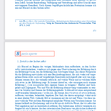
kein Zufall. Soziale Randstellung, Verfolgung und Vertreibung sind selbst Ursache einer 
erzwungenen  Fremdheit.  Nach  diesem  begriffsgeschichtlichen  Proömium  komme  ich  
nun mit Husserl zu den Sachen selbst.
1       A.A.       
H
-l
, 
Der russische Formalismus. Methodologische Rekonstruktion seiner Entwicklung 
ansEn
öVE
aus dem Prinzip der Verfremdung
,
Verlag der Österreichischen Akademie der Wissenschaften, Wien 
1978, S. 24 ff.
171
S
pazio aperto
1. 
Zurück zu den Sachen selbst
Als  Husserl  zu  Beginn  des  vorigen  Jahrhunderts  dazu  aufforderte,  zu  den  
Sachen 
selbst
 zurückzukehren, wandte er sich gegen eine Überwucherung der Erfahrung durch 
ein Erfahrungswissen, das die Erfahrung zum Schweigen bringt. Aus dieser Fürsprache 
für die Erfahrung entwickelte sich eine Beschreibungskunst, die sich weder auf vorge
-
gebene Daten stützt, noch auf vorgefertigte Konstrukte zurückgreift oder sich von Algo
-
rithmen steuern lässt, die vielmehr erforscht, auf welche Weise und in welchem Maße 
sich  etwas  in  der  Erfahrung  zeigt.  Es  kommt  darauf  an,  «die  sozusagen  noch  stumme  
Erfahrung  [...]  zur  Aussprache  ihres  eigenen  Sinnes  zu  bringen»
.  Hierbei  sind  Sach
-
2
gehalt und Zugangsart, Was und Wie der Erfahrung ebensowenig voneinander zu tren
-
nen wie Struktur und Genese der Erfahrungsgehalte. Schlüsselwort eines entsprechend 
«aufweisenden Sehenlassens»
 ist das Als, das besagt, dass wir 
etwas als etwas
 erfassen, 
3
auffassen, verstehen, behandeln, begehren. Der Sinn, der daraus entspringt, wohnt nicht 
in einer idealen Welt, vielmehr fällt er zusammen mit der Art und Weise, wie diese un
-
sere wirkliche Welt auf dem Hintergrund möglicher Welten zum Vorschein kommt. Sie 
kommt leibhaft zur Erscheinung, und zwar für uns als 
leibliche Wesen
, die wir selbst der 
Welt angehören und sie kinästhetisch erfahren. Das bedeutsame, leiblich verankerte Als 
fungiert als ein Scharnier, das den cartesianischen Dualismus von physischer Außenwelt 
und  psychischer  Innenwelt  unterminiert  und  den  Streit  zwischen  Idealismus  und  Rea
-