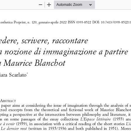
Zoom
Zoom
Out
In
esthetica  Preprint,  n.  120,  gennaio-aprile  2022  ISSN  0393-8522  DOI:  10.7413/0393-85221
dere, scrivere, raccontare
a nozione di immaginazione a partire 
a Maurice Blanchot
ara  Scarlato
*
a
bstract
 paper  aims  at  considering  the  issue  of  imagination  through  the  analysis  of  
cted  excerpts  from  the  theoretical  and  fictional  work  of  Maurice  Blanchot.
ting  a  perspective  at  the  intersection  between  philosophy  and  literature,  it  
s  on  some  passages  of  the  essay  collections  
  (1955)  and
L’Espace  littéraire
  (1959),  in  association  with  a  critical  reading  of  the  short  stories  
e  à  venir
L’i
 
  (written  in  1935/1936  and  both  published  in  1951).  Moreo
Le  dernier  mot