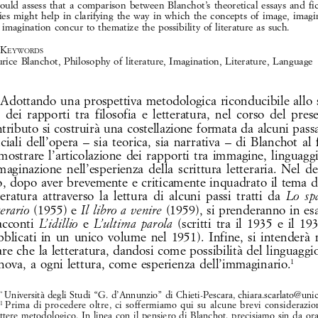
would  assess  that  a  comparison  between  Blanchot’s  theoretical  essays  and  fic
ies  might  help  in  clarifying  the  way  in  which  the  concepts  of  image,  imagin
 imagination  concur  to  thematize  the  possibility  of  literature  as  such.
K
eywords
ice  Blanchot,  Philosophy  of  literature,  Imagination,  Literature,  Language
Adottando  una  prospettiva  metodologica  riconducibile  allo  
  dei  rapporti  tra  filosofia  e  letteratura,  nel  corso  del  pres
tributo  si  costruirà  una  costellazione  formata  da  alcuni  passa
ciali  dell’opera  –  sia  teorica,  sia  narrativa  –  di  Blanchot  al  
 mostrare  l’articolazione  dei  rapporti  tra  immagine,  linguaggio
aginazione  nell’esperienza  della  scrittura  letteraria.  Nel  de
o,  dopo  aver  brevemente  e  criticamente  inquadrato  il  tema  de
teratura  attraverso  la  lettura  di  alcuni  passi  tratti  da  
Lo  spa
(1955)  e  
  (1959),  si  prenderanno  in  es
terario 
Il  libro  a  venire
racconti  
  e  
  (scritti  tra  il  1935  e  il  193
L’idillio
L’ultima  parola
blicati  in  un  unico  volume  nel  1951).  Infine,  si  intenderà 
are  che  la  letteratura,  dandosi  come  possibilità  del  linguaggio, 
nova,  a  ogni  lettura,  come  esperienza  dell’immaginario.
1
Università  degli  Studi  “G.  d’Annunzio”  di  Chieti-Pescara,  
chiara.scarlato@unic
* 
Prima  di  procedere  oltre,  ci  soffermiamo  qui  su  alcune  brevi  considerazioni
1 
ttere  metodologico.  In  linea  con  il  pensiero  di  Blanchot,  precisiamo  sin  da  ora 