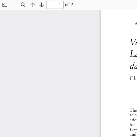
of 12
Toggle
Find
Previous
Next
Sidebar
A
Ve
L
d
Chi
The 
sele
adop
focu
Livr
and