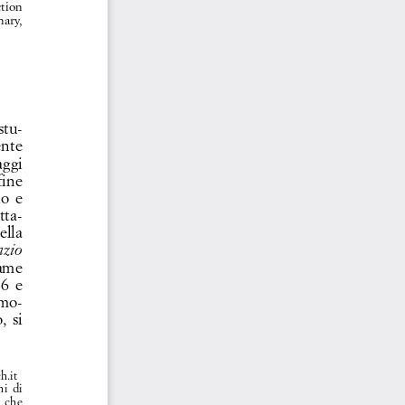
tion  
ary,  
stu
-
ente  
ggi  
fine  
  e  
-
tta
lla  
zio  
ame  
6  e  
-
 mo
 si  
h.it
  di  
 che  