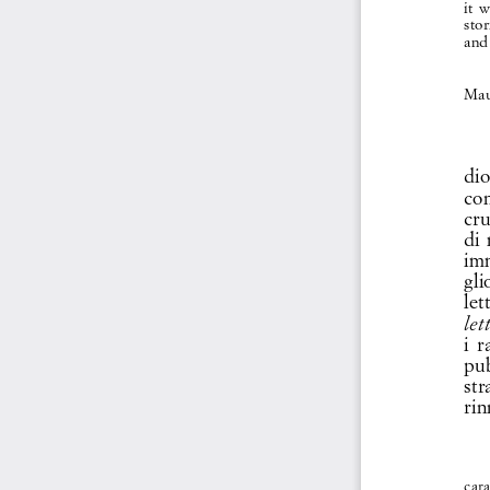
it  
stor
and 
Maur
dio
con
cru
di 
imm
gli
let
let
i  
pub
str
rin
cara