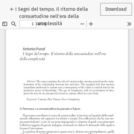
Return to Article Details
←
I Segni del tempo. Il ritorno della
Download
consuetudine nell’era della
complessità