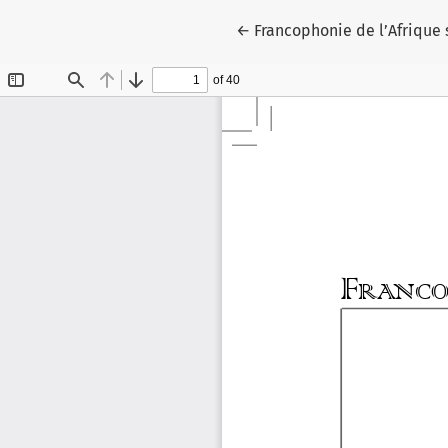
Retourner aux informations 
←
Francophonie de l’Afrique