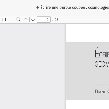
Retourner aux informations sur l'articl
←
Écrire une parole coupée : cosmologies