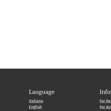
Language
Inf
Italiano
For R
English
For Au