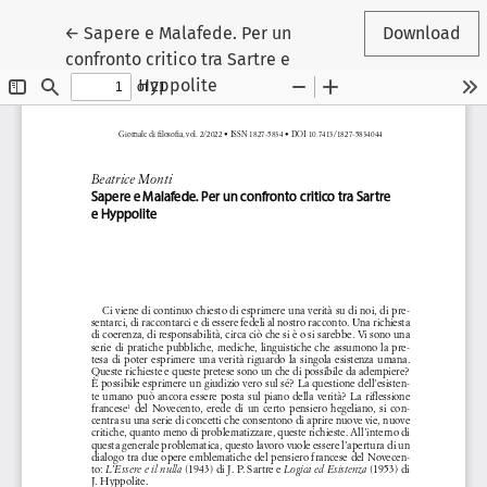
Return to Article Details
←
Sapere e Malafede. Per un
Download
confronto critico tra Sartre e
Hyppolite