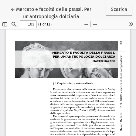
Ritorna ai dettagli dell'articolo
←
Mercato e facoltà della prassi. Per
Scarica
un′antropologia dolciaria