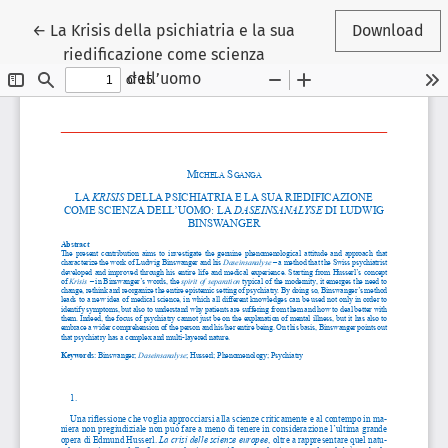
Return to Article Details
←
La Krisis della psichiatria e la sua
Download
riedificazione come scienza
dell’uomo