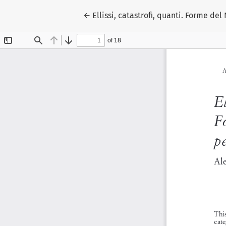
Return to Article Details
←
Ellissi, catastrofi, quanti. Forme de